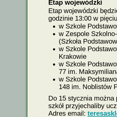
Etap wojewódzki
Etap wojewódzki będz
godzinie 13:00 w pięci
w Szkole Podstawow
w Zespole Szkolno
(Szkoła Podstawow
w Szkole Podstawow
Krakowie
w Szkole Podstawow
77 im. Maksymilian
w Szkole Podstawow
148 im. Noblistów 
Do 15 stycznia można p
szkół przyjechaliby ucz
Adres email:
teresask