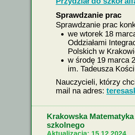
Przydział do szkół al
Sprawdzanie prac
Sprawdzanie prac konk
we wtorek 18 marca
Oddziałami Integra
Polskich w Krakowie
w środę 19 marca 2
im. Tadeusza Kości
Nauczycieli, którzy ch
mail na adres:
teresa
Krakowska Matematyka 2
szkolnego
Aktualizacja: 15.12.2024