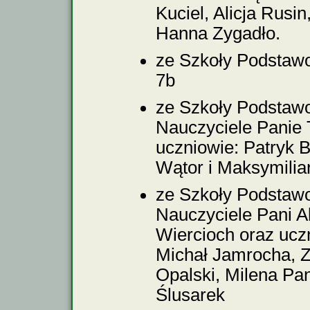
Kuciel, Alicja Rusi
Hanna Zygadło.
ze Szkoły Podstawo
7b
ze Szkoły Podstaw
Nauczyciele Panie 
uczniowie: Patryk 
Wątor i Maksymilia
ze Szkoły Podstaw
Nauczyciele Pani Al
Wiercioch oraz uczn
Michał Jamrocha, 
Opalski, Milena Pa
Ślusarek